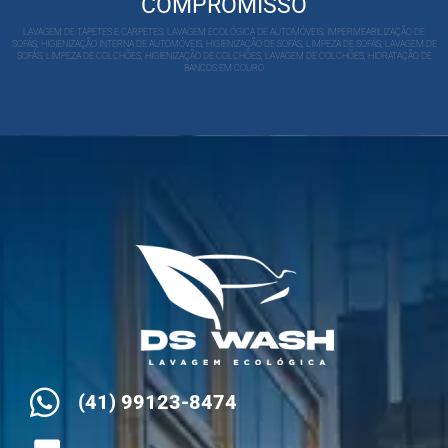
COMPROMISSO
LAVAGEM DE TAPETES E CARPETES, LAVAGEM ECOLÓGICA DE AUTOMÓVEIS, IMPERMEABILIZAÇÃO DE
SOFÁS, HIGIENIZAÇÃO INTERNA DE AUTOMÓVEIS, HIGIENIZAÇÃO DE SOFÁS, LIMPEZA DE SOFÁS, LAVAGEM DE
SOFÁS, LIMPEZA DE COLCHÕES, HIGIENIZAÇÃO DE COLCHÕES, LAVAGEM DE COLCHÕES, HIDRATAÇÃO DE
BANCOS EM COURO
(41) 99123-8474