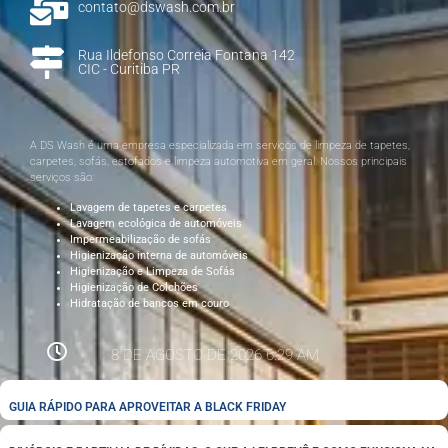
contato@dswash.com.br
Rua Ildefonso Correia Fontana 142
CIC - Curitiba PR
A DS Wash é uma empresa especializada em serviços de limpeza de tapetes,
carpetes, sofás, estofados e limpeza automotiva em geral. Nossos principais
serviços são:
Lavagem de tapetes e carpetes
Lavagem ecológica de automóveis
Impermeabilização de sofás
Higienização interna de automóveis
Higienização e Limpeza de Sofás
Higienização de Colchões
Hidratação de bancos em couro
8 DE AGOSTO DE 2026 6:29 AM
GUIA RÁPIDO PARA APROVEITAR A BLACK FRIDAY