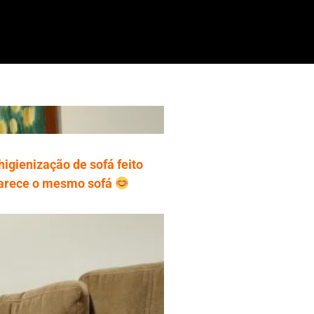
higienização de sofá feito
parece o mesmo sofá