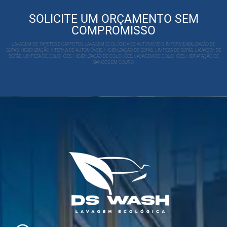
SOLICITE UM ORÇAMENTO SEM
COMPROMISSO
LAVAGEM DE TAPETES E CARPETES, LAVAGEM ECOLÓGICA DE AUTOMÓVEIS, IMPERMEABILIZAÇÃO DE
SOFÁS, HIGIENIZAÇÃO INTERNA DE AUTOMÓVEIS, HIGIENIZAÇÃO DE SOFÁS, LIMPEZA DE SOFÁS, LAVAGEM DE
SOFÁS, LIMPEZA DE COLCHÕES, HIGIENIZAÇÃO DE COLCHÕES, LAVAGEM DE COLCHÕES, HIDRATAÇÃO DE
BANCOS EM COURO