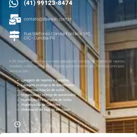
(41) 99123-8474
contato@dswash.com.br
Rua Ildefonso Correia Fontana 142
CIC - Curitiba PR
A DS Wash é uma empresa especializada em serviços de limpeza de tapetes,
carpetes, sofás, estofados e limpeza automotiva em geral. Nossos principais
serviços são:
Lavagem de tapetes e carpetes
Lavagem ecológica de automóveis
Impermeabilização de sofás
Higienização interna de automóveis
Higienização e Limpeza de Sofás
Higienização de Colchões
Hidratação de bancos em couro
7 DE AGOSTO DE 2026 1:27 AM