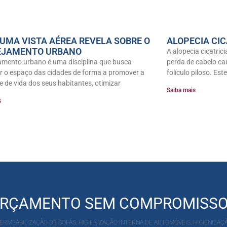
 UMA VISTA AÉREA REVELA SOBRE O
ALOPECIA CIC
EJAMENTO URBANO
A alopecia cicatric
amento urbano é uma disciplina que busca
perda de cabelo c
r o espaço das cidades de forma a promover a
folículo piloso. Est
e de vida dos seus habitantes, otimizar
Saiba mais
s
 ORÇAMENTO SEM COMPROMISS
RMEABILIZAÇÃO DE SOFÁS, HIGIENIZAÇÃO INTERNA DE AUTOMÓVEIS, HIGIENIZAÇÃ