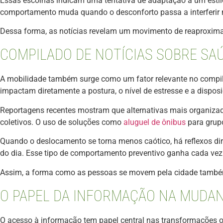
Essas escolhas indicam uma tentativa de adaptação a um estil
comportamento muda quando o desconforto passa a interferir n
Dessa forma, as notícias revelam um movimento de reaproximaç
COMPILADO DE NOTÍCIAS SOBRE SA
A mobilidade também surge como um fator relevante no compil
impactam diretamente a postura, o nível de estresse e a dispos
Reportagens recentes mostram que alternativas mais organizad
coletivos. O uso de soluções como
aluguel de ônibus
para grupo
Quando o deslocamento se torna menos caótico, há reflexos d
do dia. Esse tipo de comportamento preventivo ganha cada vez
Assim, a forma como as pessoas se movem pela cidade também
O PAPEL DA INFORMAÇÃO NA MUDAN
O acesso à informação tem papel central nas transformações 