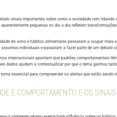
elado sinais importantes sobre como a sociedade vem lidando 
s aparentemente pequenas no dia a dia refletem transformaçõe
lidade do sono e hábitos alimentares passaram a ocupar mais e
ssuntos individuais e passaram a fazer parte de um debate co
ismos internacionais apontam que padrões comportamentais têm
ses dados ajudam a contextualizar por que o tema ganhou tanta
e torna essencial para compreender os alertas que estão sendo 
ÚDE E COMPORTAMENTO E OS SINAIS
e o ambiente urbano exerce forte influência sobre os hábitos 