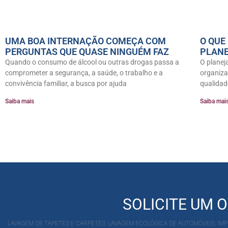
UMA BOA INTERNAÇÃO COMEÇA COM
O QUE
PERGUNTAS QUE QUASE NINGUÉM FAZ
PLAN
Quando o consumo de álcool ou outras drogas passa a
O planej
comprometer a segurança, a saúde, o trabalho e a
organiza
convivência familiar, a busca por ajuda
qualidad
Saiba mais
Saiba mai
SOLICITE UM
LAVAGEM DE TAPETES E CARPETES, LAVAGEM ECOLÓGICA DE AUTOMÓVEIS, IMPE