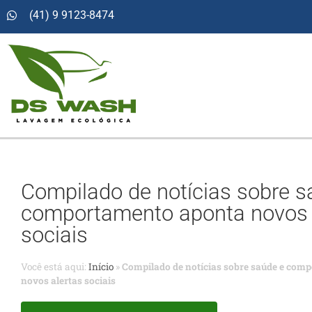
(41) 9 9123-8474
Compilado de notícias sobre s
comportamento aponta novos 
sociais
Você está aqui:
Início
»
Compilado de notícias sobre saúde e com
novos alertas sociais