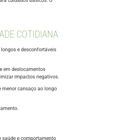
ara cuidados básicos. O
ADE COTIDIANA
longos e desconfortáveis
nte em deslocamentos
imizar impactos negativos.
 e menor cansaço ao longo
tamento.
re saúde e comportamento