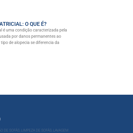
ATRICIAL: O QUE É?
ial é uma condição caracterizada pela
ausada por danos permanentes ao
e tipo de alopecia se diferencia da
O
O DE SOFÁS, LIMPEZA DE SOFÁS, LAVAGEM