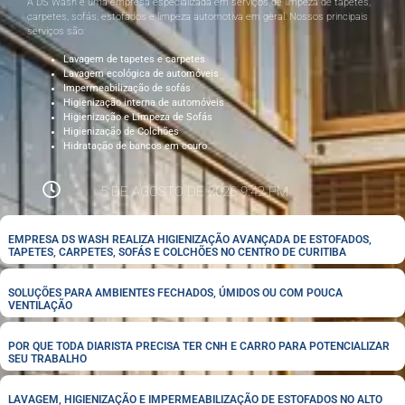
A DS Wash é uma empresa especializada em serviços de limpeza de tapetes,
carpetes, sofás, estofados e limpeza automotiva em geral. Nossos principais
serviços são:
Lavagem de tapetes e carpetes
Lavagem ecológica de automóveis
Impermeabilização de sofás
Higienização interna de automóveis
Higienização e Limpeza de Sofás
Higienização de Colchões
Hidratação de bancos em couro
5 DE AGOSTO DE 2026 9:42 PM
EMPRESA DS WASH REALIZA HIGIENIZAÇÃO AVANÇADA DE ESTOFADOS,
TAPETES, CARPETES, SOFÁS E COLCHÕES NO CENTRO DE CURITIBA
SOLUÇÕES PARA AMBIENTES FECHADOS, ÚMIDOS OU COM POUCA
VENTILAÇÃO
POR QUE TODA DIARISTA PRECISA TER CNH E CARRO PARA POTENCIALIZAR
SEU TRABALHO
LAVAGEM, HIGIENIZAÇÃO E IMPERMEABILIZAÇÃO DE ESTOFADOS NO ALTO