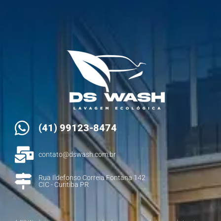
(41) 99123-8474
contato@dswash.com.br
Rua Ildefonso Correia Fontana 142
CIC - Curitiba PR