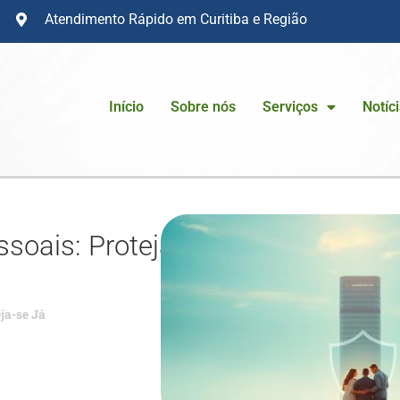
Atendimento Rápido em Curitiba e Região
Início
Sobre nós
Serviços
Notíc
soais: Proteja-
ja-se Já