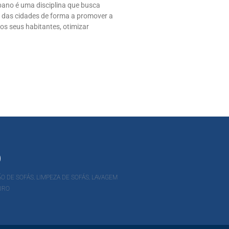
ano é uma disciplina que busca
 das cidades de forma a promover a
os seus habitantes, otimizar
O
O DE SOFÁS, LIMPEZA DE SOFÁS, LAVAGEM
URO