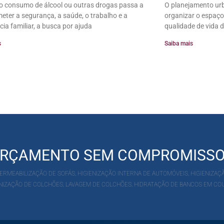
 consumo de álcool ou outras drogas passa a
O planejamento urb
ter a segurança, a saúde, o trabalho e a
organizar o espaço
cia familiar, a busca por ajuda
qualidade de vida d
s
Saiba mais
 ORÇAMENTO SEM COMPROMISS
RMEABILIZAÇÃO DE SOFÁS, HIGIENIZAÇÃO INTERNA DE AUTOMÓVEIS, HIGIENIZAÇÃ
IENIZAÇÃO DE COLCHÕES, LAVAGEM DE COLCHÕES, HIDRATAÇÃO DE BANCOS EM CO