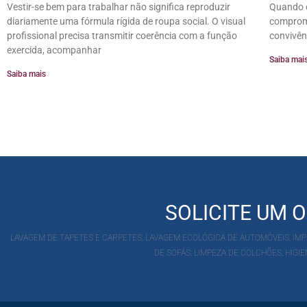
Vestir-se bem para trabalhar não significa reproduzir
Quando o
diariamente uma fórmula rígida de roupa social. O visual
comprome
profissional precisa transmitir coerência com a função
convivên
exercida, acompanhar
Saiba mai
Saiba mais
SOLICITE UM
LAVAGEM DE TAPETES E CARPETES, LAVAGEM ECOLÓGICA DE AUTOMÓVEIS, IMPE
DE SOFÁS, LIMPEZA DE COLCHÕES, HIG