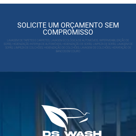
SOLICITE UM ORÇAMENTO SEM
COMPROMISSO
LAVAGEM DE TAPETES E CARPETES, LAVAGEM ECOLÓGICA DE AUTOMÓVEIS, IMPERMEABILIZAÇÃO DE
SOFÁS, HIGIENIZAÇÃO INTERNA DE AUTOMÓVEIS, HIGIENIZAÇÃO DE SOFÁS, LIMPEZA DE SOFÁS, LAVAGEM DE
SOFÁS, LIMPEZA DE COLCHÕES, HIGIENIZAÇÃO DE COLCHÕES, LAVAGEM DE COLCHÕES, HIDRATAÇÃO DE
BANCOS EM COURO