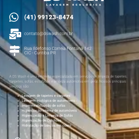
(41) 99123-8474
contato@dswash.com.br
Rua Ildefonso Correia Fontana 142
CIC - Curitiba PR
A DS Wash é uma empresa especializada em serviços de limpeza de tapetes,
carpetes, sofás, estofados e limpeza automotiva em geral. Nossos principais
serviços são:
Lavagem de tapetes e carpetes
Lavagem ecológica de automóveis
Impermeabilização de sofás
Higienização interna de automóveis
Higienização e Limpeza de Sofás
Higienização de Colchões
Hidratação de bancos em couro